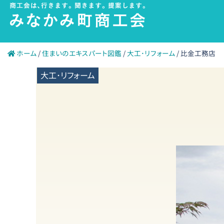
内
容
を
ス
ホーム
/
住まいのエキスパート図鑑
/
大工･リフォーム
/
比金工務店
キ
大工･リフォーム
ッ
プ