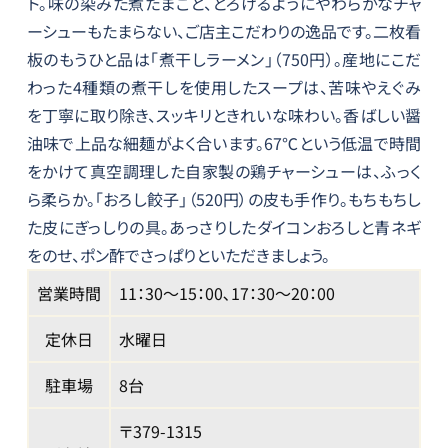
ト。味の染みた煮たまごと、とろけるようにやわらかなチャ
ーシューもたまらない、ご店主こだわりの逸品です。二枚看
板のもうひと品は「煮干しラーメン」（750円）。産地にこだ
わった4種類の煮干しを使用したスープは、苦味やえぐみ
を丁寧に取り除き、スッキリときれいな味わい。香ばしい醤
油味で上品な細麺がよく合います。67℃という低温で時間
をかけて真空調理した自家製の鶏チャーシューは、ふっく
ら柔らか。「おろし餃子」（520円）の皮も手作り。もちもちし
た皮にぎっしりの具。あっさりしたダイコンおろしと青ネギ
をのせ、ポン酢でさっぱりといただきましょう。
営業時間
11：30～15：00､17：30～20：00
定休日
水曜日
駐車場
8台
〒379-1315