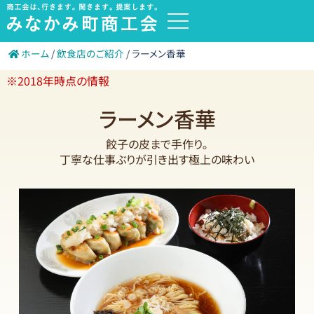
内
容
を
ホーム
/
飲食店のご紹介
/
ラーメン香華
ス
※2018年時点の情報
キ
ッ
ラーメン香華
プ
餃子の皮まで手作り｡
丁寧な仕事ぶりが引き出す極上の味わい