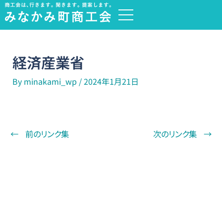
内
容
を
ス
経済産業省
キ
ッ
By
minakami_wp
/
2024年1月21日
プ
←
前のリンク集
次のリンク集
→