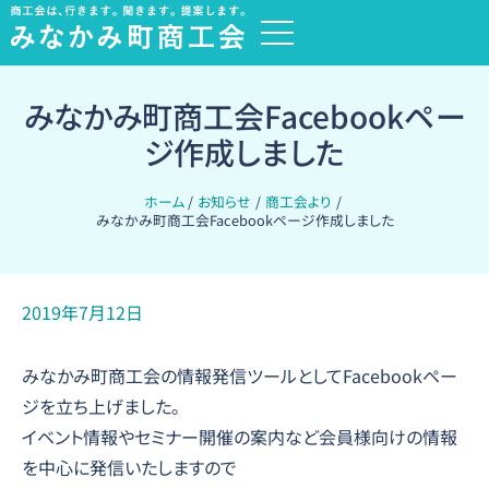
内
過
容
去
を
の
ス
みなかみ町商工会Facebookペー
お
キ
知
ジ作成しました
ッ
ら
プ
ホーム
お知らせ
商工会より
せ
みなかみ町商工会Facebookページ作成しました
2019年7月12日
みなかみ町商工会の情報発信ツールとしてFacebookペー
ジを立ち上げました。
イベント情報やセミナー開催の案内など会員様向けの情報
を中心に発信いたしますので