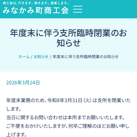
内
過
容
去
を
の
ス
年度末に伴う支所臨時閉業のお
お
キ
知
知らせ
ッ
ら
プ
ホーム
お知らせ
年度末に伴う支所臨時閉業のお知らせ
せ
2026年3月24日
年度末業務のため、令和8年3月31日（火）は支所を閉業いた
します。
当日に関するお問い合わせは本所までお願いいたします。
ご不便をおかけいたしますが、何卒ご理解のほどお願い申し
上げます。