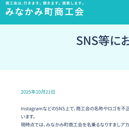
内
容
を
ス
SNS等に
キ
ッ
プ
2025年10月21日
InstagramなどのSNS上で、商工会の名称やロゴ
います。
現時点では、みなかみ町商工会を名乗るなりすましアカ