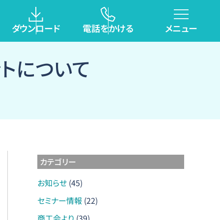
過
去
O
ダウンロード
電話をかける
メニュー
の
お
ントについて
知
ら
せ
カテゴリー
お知らせ
(45)
セミナー情報
(22)
商工会より
(39)