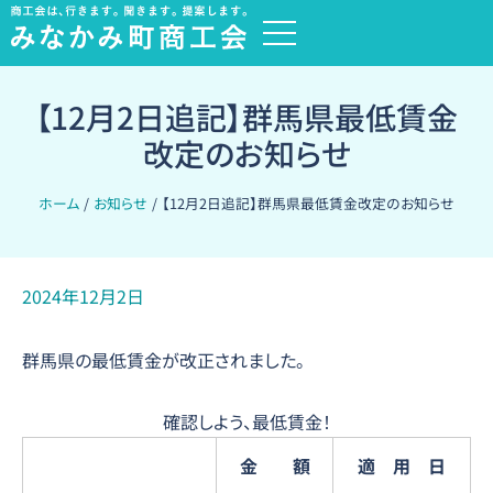
内
過
容
去
を
の
ス
【12月2日追記】群馬県最低賃金
お
キ
知
改定のお知らせ
ッ
ら
プ
ホーム
お知らせ
【12月2日追記】群馬県最低賃金改定のお知らせ
せ
2024年12月2日
群馬県の最低賃金が改正されました。
確認しよう、最低賃金！
金 額
適 用 日